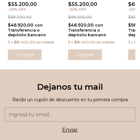
$55.200,00
$55.200,00
$66
-
20
%
OFF
-
20
%
OFF
-
20
%
$69.000,00
$69.000,00
$83.
$46.920,00
$46.920,00
$56.
con
con
Transferencia o
Transferencia o
Trans
depósito bancario
depósito bancario
depós
3
x
$18.400,00
sin interés
3
x
$18.400,00
sin interés
3
x
$22
Comprar
Comprar
C
Dejanos tu mail
Recibí un cupón de descuento en tu primera compra