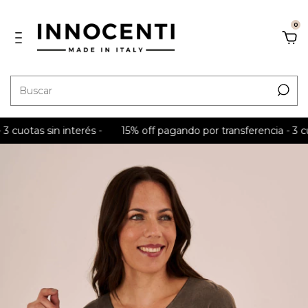
0
as sin interés -
15% off pagando por transferencia - 3 cuotas s