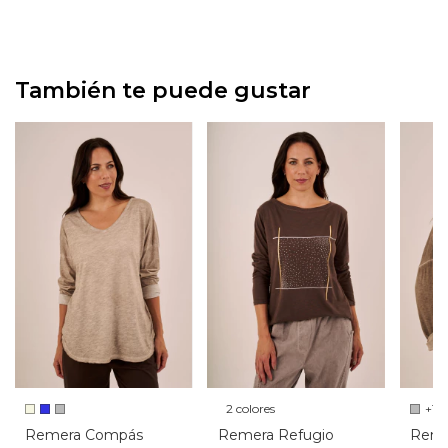
También te puede gustar
2 colores
+1
Remera Compás
Remera Refugio
Reme