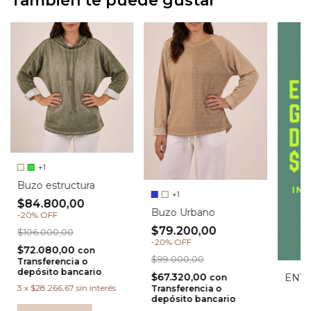
También te puede gustar
+1
Buzo estructura
+1
$84.800,00
Buzo Urbano
-
20
%
OFF
$79.200,00
$106.000,00
-
20
%
OFF
$72.080,00
con
$99.000,00
Transferencia o
depósito bancario
$67.320,00
ENVI
con
3
x
$28.266,67
sin interés
Transferencia o
depósito bancario