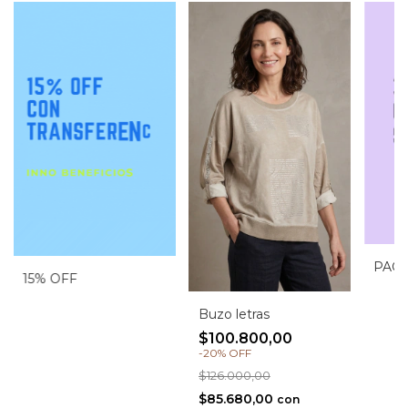
PAGA
15% OFF
Buzo letras
$100.800,00
-
20
%
OFF
$126.000,00
$85.680,00
con