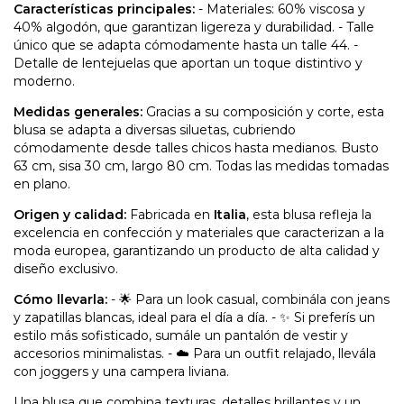
Características principales:
- Materiales: 60% viscosa y
40% algodón, que garantizan ligereza y durabilidad. - Talle
único que se adapta cómodamente hasta un talle 44. -
Detalle de lentejuelas que aportan un toque distintivo y
moderno.
Medidas generales:
Gracias a su composición y corte, esta
blusa se adapta a diversas siluetas, cubriendo
cómodamente desde talles chicos hasta medianos. Busto
63 cm, sisa 30 cm, largo 80 cm. Todas las medidas tomadas
en plano.
Origen y calidad:
Fabricada en
Italia
, esta blusa refleja la
excelencia en confección y materiales que caracterizan a la
moda europea, garantizando un producto de alta calidad y
diseño exclusivo.
Cómo llevarla:
- 🌟 Para un look casual, combinála con jeans
y zapatillas blancas, ideal para el día a día. - ✨ Si preferís un
estilo más sofisticado, sumále un pantalón de vestir y
accesorios minimalistas. - ☁️ Para un outfit relajado, llevála
con joggers y una campera liviana.
Una blusa que combina texturas, detalles brillantes y un