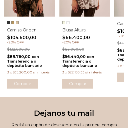
Cami
Camisa Origen
Blusa Altura
$105
-
20
%
$105.600,00
$66.400,00
-
20
%
OFF
-
20
%
OFF
$132.
$132.000,00
$83.000,00
$89.
Trans
$89.760,00
$56.440,00
con
con
depós
Transferencia o
Transferencia o
depósito bancario
depósito bancario
3
x
$3
3
x
$35.200,00
sin interés
3
x
$22.133,33
sin interés
C
Comprar
Comprar
Dejanos tu mail
Recibí un cupón de descuento en tu primera compra