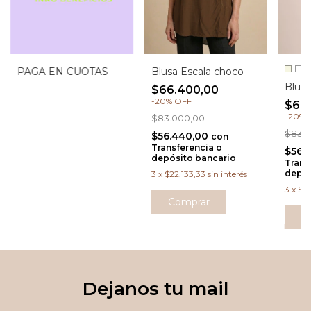
PAGA EN CUOTAS
Blusa Escala choco
Blusa
$66.400,00
-
20
%
OFF
$66
-
20
%
$83.000,00
$83.
$56.440,00
con
Transferencia o
$56.
depósito bancario
Trans
depós
3
x
$22.133,33
sin interés
3
x
$22
Comprar
C
Dejanos tu mail